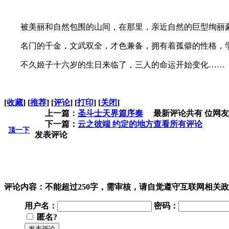
被美丽和自然包围的山间，在那里，亲近自然的巨型绚丽豪
名门的千金，文武双全，才色兼备，拥有着孤僻的性格，学
不久姬子十六岁的生日来临了，三人的命运开始变化……
[
收藏
]
[
推荐
]
[
评论
]
[
打印
]
[
关闭
]
上一篇：
圣斗士天界篇序奏
最新评论
共有 位网
下一篇：
云之彼端 约定的地方
查看所有评论
顶一下
发表评论
评论内容：
不能超过250字，需审核，请自觉遵守互联网相关
用户名：
密码：
匿名?