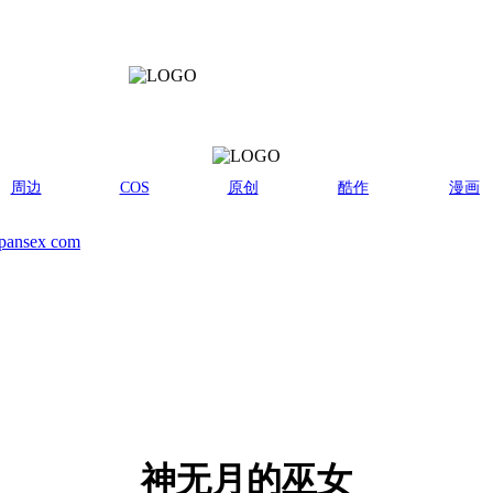
周边
COS
原创
酷作
漫画
pansex com
神无月的巫女