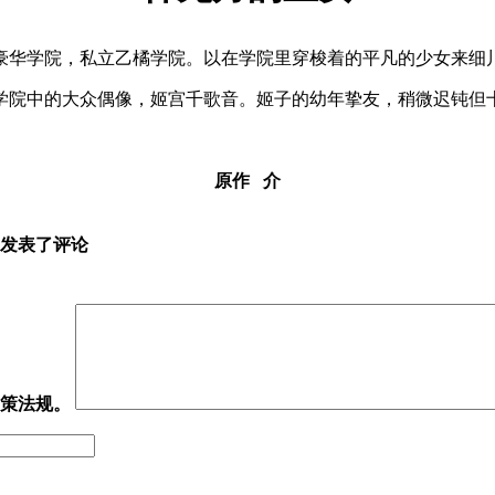
华学院，私立乙橘学院。以在学院里穿梭着的平凡的少女来细
院中的大众偶像，姬宫千歌音。姬子的幼年挚友，稍微迟钝但十
原作 介
友发表了评论
政策法规。