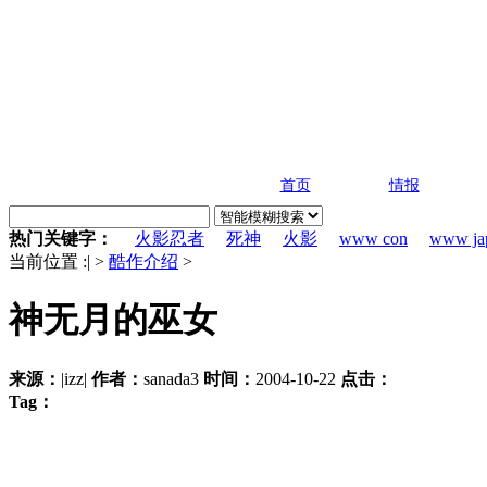
首页
情报
热门关键字：
火影忍者
死神
火影
www con
www ja
当前位置 :
|
>
酷作介绍
>
神无月的巫女
来源：
|izz|
作者：
sanada3
时间：
2004-10-22
点击：
Tag：