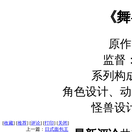
《舞
原作
监督
系列构
角色设计、动
怪兽设
[
收藏
]
[
推荐
]
[
评论
]
[
打印
]
[
关闭
]
上一篇：
日式面包王